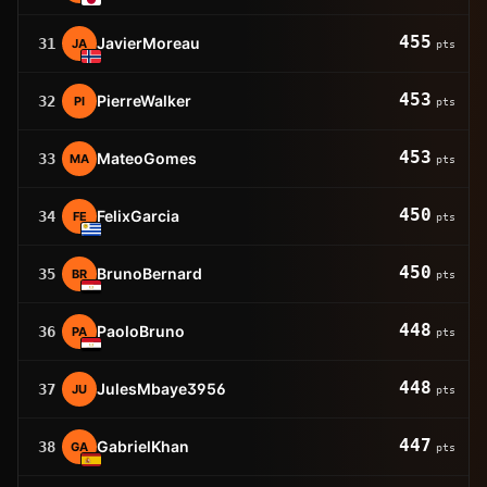
455
JavierMoreau
31
JA
pts
453
PierreWalker
32
PI
pts
453
MateoGomes
33
MA
pts
450
FelixGarcia
34
FE
pts
450
BrunoBernard
35
BR
pts
448
PaoloBruno
36
PA
pts
448
JulesMbaye3956
37
JU
pts
447
GabrielKhan
38
GA
pts