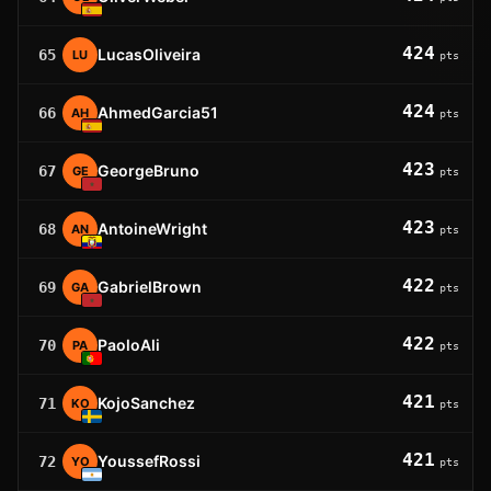
424
LucasOliveira
65
LU
pts
424
AhmedGarcia51
66
AH
pts
423
GeorgeBruno
67
GE
pts
423
AntoineWright
68
AN
pts
422
GabrielBrown
69
GA
pts
422
PaoloAli
70
PA
pts
421
KojoSanchez
71
KO
pts
421
YoussefRossi
72
YO
pts