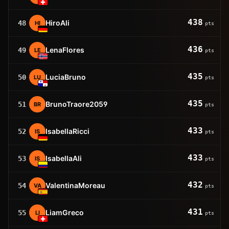
438
HiroAli
48
HI
pts
436
LenaFlores
49
LE
pts
435
LuciaBruno
50
LU
pts
435
BrunoTraore2059
51
BR
pts
433
IsabellaRicci
52
IS
pts
433
IsabellaAli
53
IS
pts
432
ValentinaMoreau
54
VA
pts
431
LiamGreco
55
LI
pts