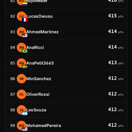
416
KojoWeber
81
KO
pts
415
LucasOwusu
82
LU
pts
414
AhmedMartinez
83
AH
pts
414
AnaRicci
84
AN
pts
413
AnaPetit3665
85
AN
pts
412
MinSanchez
86
MI
pts
412
OliverRossi
87
OL
pts
412
LeoSouza
88
LE
pts
412
MohamedPereira
89
MO
pts