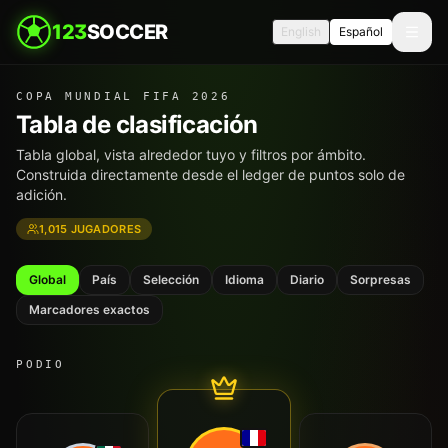
123
SOCCER
English
Español
COPA MUNDIAL FIFA 2026
Tabla de clasificación
Tabla global, vista alrededor tuyo y filtros por ámbito.
Construida directamente desde el ledger de puntos solo de
adición.
1,015
JUGADORES
Global
País
Selección
Idioma
Diario
Sorpresas
Marcadores exactos
PODIO