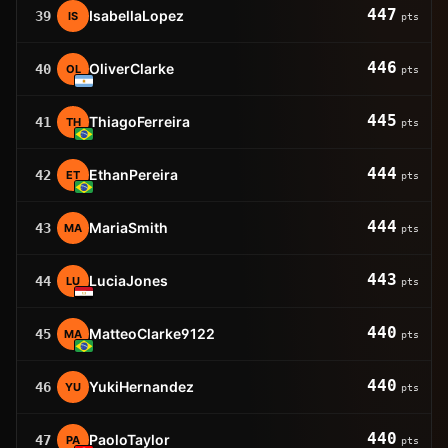
447
IsabellaLopez
39
IS
pts
446
OliverClarke
40
OL
pts
445
ThiagoFerreira
41
TH
pts
444
EthanPereira
42
ET
pts
444
MariaSmith
43
MA
pts
443
LuciaJones
44
LU
pts
440
MatteoClarke9122
45
MA
pts
440
YukiHernandez
46
YU
pts
440
PaoloTaylor
47
PA
pts