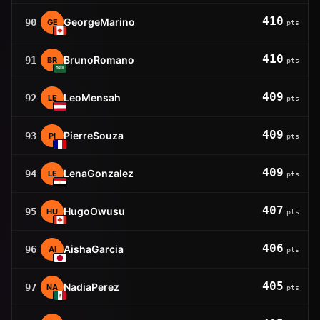
410
GeorgeMarino
90
GE
pts
410
BrunoRomano
91
BR
pts
409
LeoMensah
92
LE
pts
409
PierreSouza
93
PI
pts
409
LenaGonzalez
94
LE
pts
407
HugoOwusu
95
HU
pts
406
AishaGarcia
96
AI
pts
405
NadiaPerez
97
NA
pts