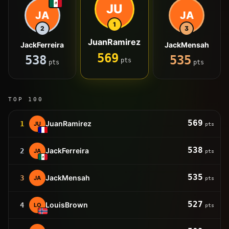
JU
JA
JA
1
2
3
JuanRamirez
JackFerreira
JackMensah
569
538
535
pts
pts
pts
TOP 100
569
JuanRamirez
1
JU
pts
538
JackFerreira
2
JA
pts
535
JackMensah
3
JA
pts
527
LouisBrown
4
LO
pts