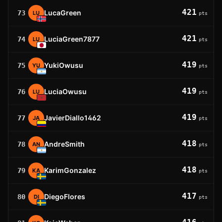
421
LucaGreen
73
LU
pts
421
LuciaGreen7877
74
LU
pts
419
YukiOwusu
75
YU
pts
419
LuciaOwusu
76
LU
pts
419
JavierDiallo1462
77
JA
pts
418
AndreSmith
78
AN
pts
418
KarimGonzalez
79
KA
pts
417
DiegoFlores
80
DI
pts