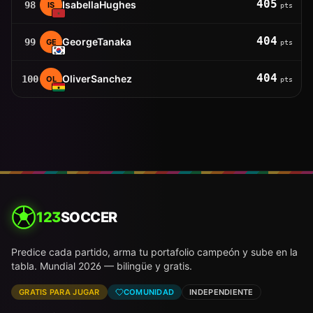
405
IsabellaHughes
98
IS
pts
404
GeorgeTanaka
99
GE
pts
404
OliverSanchez
100
OL
pts
123
SOCCER
Predice cada partido, arma tu portafolio campeón y sube en la
tabla. Mundial 2026 — bilingüe y gratis.
GRATIS PARA JUGAR
COMUNIDAD
INDEPENDIENTE