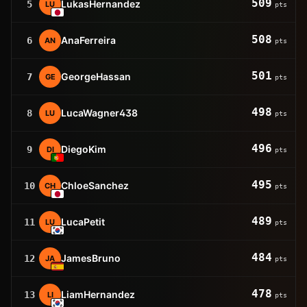
509
LukasHernandez
5
LU
pts
508
AnaFerreira
6
AN
pts
501
GeorgeHassan
7
GE
pts
498
LucaWagner438
8
LU
pts
496
DiegoKim
9
DI
pts
495
ChloeSanchez
10
CH
pts
489
LucaPetit
11
LU
pts
484
JamesBruno
12
JA
pts
478
LiamHernandez
13
LI
pts