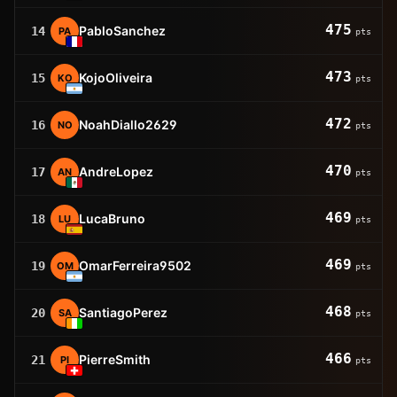
475
PabloSanchez
14
PA
pts
473
KojoOliveira
15
KO
pts
472
NoahDiallo2629
16
NO
pts
470
AndreLopez
17
AN
pts
469
LucaBruno
18
LU
pts
469
OmarFerreira9502
19
OM
pts
468
SantiagoPerez
20
SA
pts
466
PierreSmith
21
PI
pts