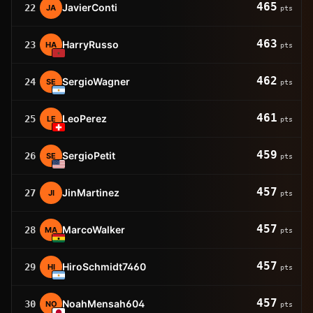
465
JavierConti
22
JA
pts
463
HarryRusso
23
HA
pts
462
SergioWagner
24
SE
pts
461
LeoPerez
25
LE
pts
459
SergioPetit
26
SE
pts
457
JinMartinez
27
JI
pts
457
MarcoWalker
28
MA
pts
457
HiroSchmidt7460
29
HI
pts
457
NoahMensah604
30
NO
pts